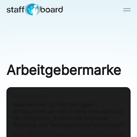
Arbeitgebermarke
August 29, 2022
Gespräch mit Dr. Michael Egger |
erfolgszeiten.at – HR Interim-Manager und
HR Consultant, Experte für Employer
Branding und "Arbeitgebermarken-Fitness"
[Graz – 29.08.2022] Wege und Strategien in Zeiten von