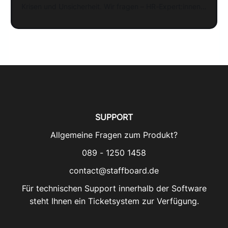
Krisen und Unsicherheit. Wir fragen – HR-Expert:innen
aus unterschiedlichen Disziplinen und Kontexten
antworten. Der thematische Rahmen der Sommer-
Interviews 2022: „Klimakatastrophe, Corona-Pandemie,
Inflation, Krieg in Europa, Energiekrise – what‘s next?
Strategie und (unternehmerisches) Handeln in
unsicheren Zeiten“. In diesen schnelllebigen, von
SUPPORT
Allgemeine Fragen zum Produkt?
089 - 1250 1458
contact@staffboard.de
Für technischen Support innerhalb der Software
steht Ihnen ein Ticketsystem zur Verfügung.