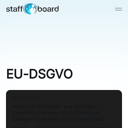
EU-DSGVO
März 27, 2020
Wege und Strategien aus der Krise –
Experten-Interview mit Phil Essinger |
Essinger Consulting und Innovationbit
[München – 27.03.2020] Wir fragen – HR-Experten mit