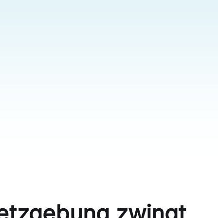
Dashboard [child]
Recr
ldren]
HR-Exzellenz-Dashboard
Gestalte
etzgebung zwingt