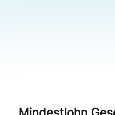
HR Software [has_chi
Mindestlohn Ges